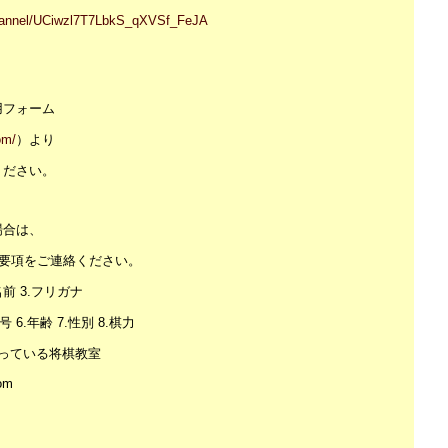
channel/UCiwzl7T7LbkS_qXVSf_FeJA
用フォーム
om/
）より
ください。
場合は、
記要項をご連絡ください。
前 3.フリガナ
 6.年齢 7.性別 8.棋力
に通っている将棋教室
om