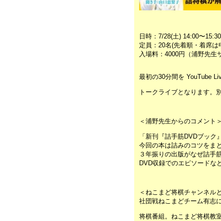
日時：7/28(土) 14:00〜15:30
定員：20名(先着順・着席は
入場料：4000円（浦野先生
最初の30分間を YouTube
トークライブとなります。
＜浦野先生からのコメント
「新刊『詰手筋DVDブック
今回の本は詰みのコツをま
３年振りの出版がなぜ詰手
DVD収録でのエピソードな
＜ねこまど将棋チャンネルと
社団戦ねこまどチーム有志
将棋番組。ねこまど将棋教室(