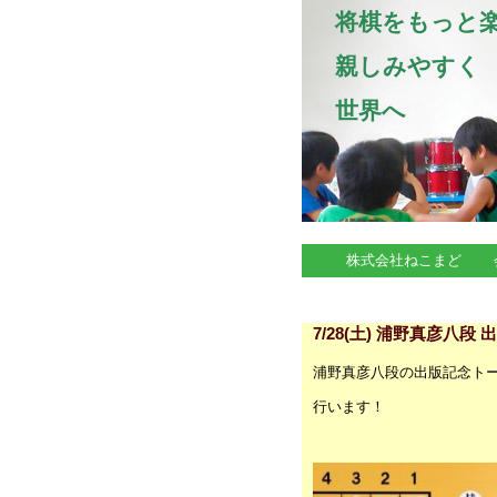
将棋をもっと
親しみやすく
世界へ
株式会社ねこまど
イベント情報
7/28(土) 浦野真彦八
浦野真彦八段の出版記念ト
行います！