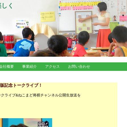
楽しく
会社概要
事業紹介
アクセス
お問い合わせ
段 出版記念トークライブ！
ークライブ&ねこまど将棋チャンネル公開生放送を