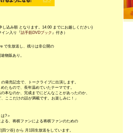
申し込み順 となります。14:00 までにお越しください)
サイン入り『
詰手筋DVDブック
』付き）
 Live で生放送し、残りは非公開の
別途物販あり。
＞
』の発売記念で、トークライブに出演します。
とめたもので、長年温めていたテーマです。
筋の本なのか、完成までにどんなことがあったのか、
ど、ここだけの話が満載です。お楽しみに！」
は?＞
による、将棋ファンによる将棋ファンのための
四ツ谷) から 月1回生放送をしています。