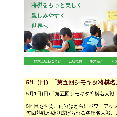
将棋をもっと楽しく
親しみやすく
世界へ
株式会社ねこまど
会社概要
事業紹介
ア
イベント情報
5/1（日）「第五回シモキタ将棋
5月1日(日)「第五回シモキタ将棋名人
5回目を迎え、内容はさらにパワーアッ
毎回熱戦が繰り広げられる各種名人戦、