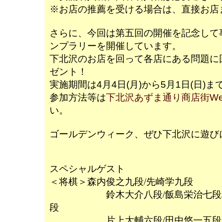
※お店の推薦を受ける場合は、直接お店
さらに、今回は第五回の開催を記念して
ンプラリーを開催しています。
下北沢のお店を回って各店にある問題に
ゼント！
実施期間は4月4日(月)から5月1日(日)ま
参加方法等は
下北沢あずま通り商店街We
い。
ゴールデンウィーク、ぜひ下北沢に遊
スペシャルゲスト
＜将棋＞森内俊之九段/先崎学九段
鈴木大介八段/飯島栄治七段/櫛
段
片上大輔六段/田中悠一五段/