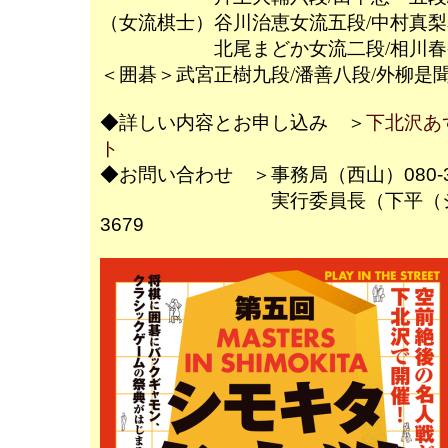
（女流棋士）谷川治恵女流五段/中村真
北尾まどか女流二段/相川春香
＜囲碁＞武宮正樹九段/潘善八段/外柳是
◆詳しい内容とお申し込み ＞
下北沢あ
ト
◆お問い合わせ ＞事務局（西山）080-
実行委員長（下平（シモダイラ）
3679